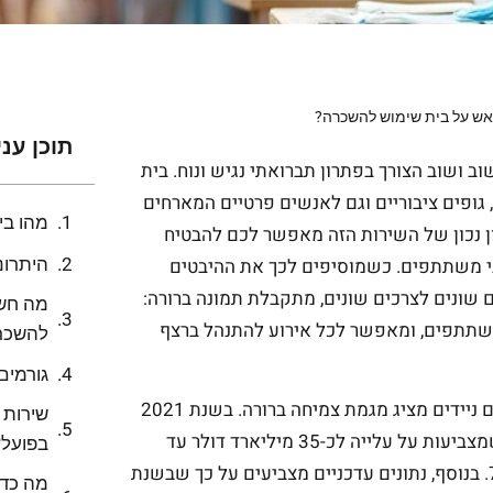
ש על בית שימוש להשכרה?
תוכן עני
 ושוב הצורך בפתרון תברואתי נגיש ונוח. בית
גופים ציבוריים וגם לאנשים פרטיים המארחים
מהו בי
ן נכון של השירות הזה מאפשר לכם להבטיח
היתרונ
רובי משתתפים. כשמוסיפים לכך את ההיבטים
ם שונים לצרכים שונים, מתקבלת תמונה ברורה:
מה חשו
שתתפים, ומאפשר לכל אירוע להתנהל ברצף
להשכר
גורמים
בשנים האחרונות שוק ההשכרה של פתרונות סניטריים ניידים מציג מגמת צמיחה ברורה. בשנת 2021
שירות 
הוערך גודל השוק בכ-18 מיליארד דולר, עם תחזיות שמצביעות על עלייה לכ-35 מיליארד דולר עד
בפועל?
שנת 2030, בקצב צמיחה שנתי ממוצע של יותר מ-7%. בנוסף, נתונים עדכניים מצביעים על כך שבשנת
מה כדא